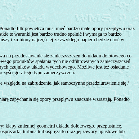
 Ponadto filtr powietrza musi mieć bardzo małe opory przepływu oraz
kie te warunki jest bardzo trudno spełnić i wymaga to bardzo
ańszy i zrobiony najczęściej ze zwykłego papieru będzie choć w
ływa na przedostawanie się zanieczyszczeń do układu dolotowego co
wego produktów spalania tych nie odfiltrowanych zanieczyszczeń
znych czujników układu wydechowego. Możliwe jest też osiadanie
oczyści go z tego typu zanieczyszczeń.
e względu na zabrudzenie, jak samoczynne przedziurawienie się /
miarę zapychania się opory przepływu znacznie wzrastają. Ponadto
ry; klapy zmiennej geometrii układu dolotowego, przepustnicę,
bosprężarki, turbina turbosprężarki oraz jej zawory upustowe lub