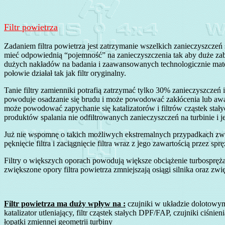
Filtr powietrza
Zadaniem filtra powietrza jest zatrzymanie wszelkich zanieczyszczeń
mieć odpowiednią “pojemność” na zanieczyszczenia tak aby duże zabr
dużych nakładów na badania i zaawansowanych technologicznie materia
połowie działał tak jak filtr oryginalny.
Tanie filtry zamienniki potrafią zatrzymać tylko 30% zanieczyszczeń
powoduje osadzanie się brudu i może powodować zakłócenia lub awa
może powodować zapychanie się katalizatorów i filtrów cząstek st
produktów spalania nie odfiltrowanych zanieczyszczeń na turbinie i j
Już nie wspomnę o takich możliwych ekstremalnych przypadkach związ
pęknięcie filtra i zaciągnięcie filtra wraz z jego zawartością przez sprę
Filtry o większych oporach powodują większe obciążenie turbosprężar
zwiększone opory filtra powietrza zmniejszają osiągi silnika oraz zwię
Filtr powietrza ma duży wpływ na :
czujniki w układzie dolotowym 
katalizator utleniający, filtr cząstek stałych DPF/FAP, czujniki ciśn
łopatki zmiennej geometrii turbiny