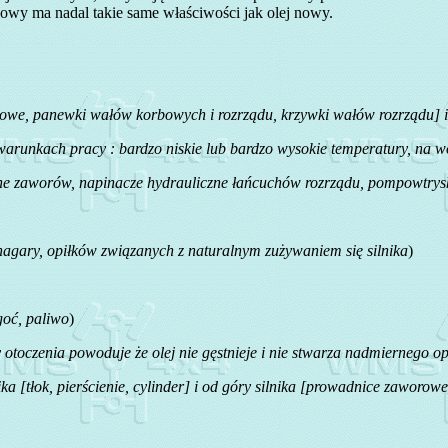
ikowy ma nadal takie same właściwości jak olej nowy.
łokowe, panewki wałów korbowych i rozrządu, krzywki wałów rozrządu] i
runkach pracy : bardzo niskie lub bardzo wysokie temperatury, na wo
ne zaworów, napinacze hydrauliczne łańcuchów rozrządu, pompowtrysk
nagary, opiłków związanych z naturalnym zużywaniem się silnika
)
goć, paliwo
)
 otoczenia powoduje że olej nie gęstnieje i nie stwarza nadmiernego op
ka [tłok, pierścienie, cylinder] i od góry silnika [prowadnice zaworo