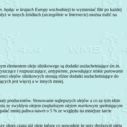
n. będąc w krajach Europy wschodniej
) to wymieniać filtr po każdej
gdyż w innych źródłach (
szczególnie w Internecie
) można trafić na
ym elementem oleju silnikowego są dodatki uszlachetniające (
m.in.
zyszczące i rozpuszczające, antypienne, powodujące niskie parowanie
enci olejów silnikowych stosują różne dodatki uszlachetniające do
ących jest więcej a w innych mniej.
probaty producentów. Stosowanie najlepszych olejów a co za tym idzie
niu ze zwykłym olejem (
najtańszym olejem markowym spełniającym
palać mniej paliwa nawet o 5 % ze względu na mniejsze tarcie
y okres czasu niż oleje tańsze co powoduje że przy droższym oleju