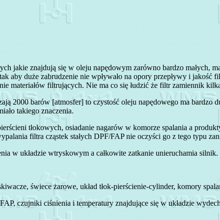
ałych jakie znajdują się w oleju napędowym zarówno bardzo małych, mał
k aby duże zabrudzenie nie wpływało na opory przepływy i jakość filt
ateriałów filtrujących. Nie ma co się łudzić że filtr zamiennik kilka r
ją 2000 barów [atmosfer] to czystość oleju napędowego ma bardzo duż
miało takiego znaczenia.
ierścieni tłokowych, osiadanie nagarów w komorze spalania a produkty 
ypalania filtra cząstek stałych DPF/FAP nie oczyści go z tego typu za
enia w układzie wtryskowym a całkowite zatkanie unieruchamia silnik.
iwacze, świece żarowe, układ tłok-pierścienie-cylinder, komory spala
PF/FAP, czujniki ciśnienia i temperatury znajdujące się w układzie wy