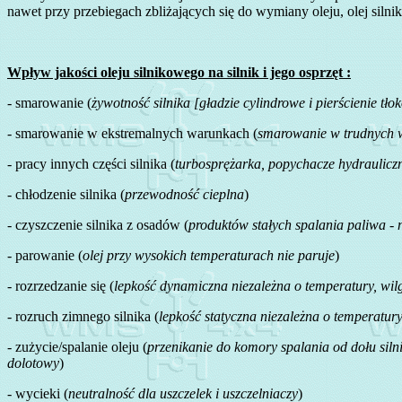
nawet przy przebiegach zbliżających się do wymiany oleju, olej siln
Wpływ jakości oleju silnikowego na silnik i jego osprzęt :
- smarowanie (
żywotność silnika [gładzie cylindrowe i pierścienie t
- smarowanie w ekstremalnych warunkach (
smarowanie w trudnych wa
- pracy innych części silnika (
turbosprężarka, popychacze hydraulicz
- chłodzenie silnika (
przewodność cieplna
)
- czyszczenie silnika z osadów (
produktów stałych spalania paliwa - 
- parowanie (
olej przy wysokich temperaturach nie paruje
)
- rozrzedzanie się (
lepkość dynamiczna niezależna o temperatury, wil
- rozruch zimnego silnika (
lepkość statyczna niezależna o temperatury
- zużycie/spalanie oleju (
przenikanie do komory spalania od dołu silni
dolotowy
)
- wycieki (
neutralność dla uszczelek i uszczelniaczy
)