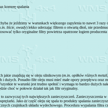
raz komorę spalania
hyba że jeździmy w warunkach większego zapylenia to nawet 3 razy cz
.in. liście, owady
) lekko uderzając filtrem o otwartą dłoń, nie przed
sować tylko oryginalne filtry powietrza opatrzone logiem producenta
ch jakie znajdują się w oleju silnikowym (
m.in. opiłków różnych metali,
h i dużych. Ponadto filtr oleju musi mieć małe opory przepływu oraz
Wszystkie te warunki jest trudno spełnić i wymaga to bardzo dużych 
ędzie choć w połowie działał tak jak filtr oryginalny.
eń i to zazwyczaj tych największych zanieczyszczeń. Zanieczyszczeni
ężarki. Jako że część oleju się spala to produkty spalania zanieczyszcz
icznych czujnikach układu wydechowego. Procedura wypalania filtra cz