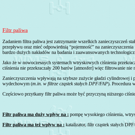
Filtr paliwa
Zadaniem filtra paliwa jest zatrzymanie wszelkich zanieczyszczeń st
przepływu oraz mieć odpowiednią “pojemność” na zanieczyszczenia ta
bardzo dużych nakładów na badania i zaawansowanych technologicznie m
Jako że w nowoczesnych systemach wtryskowych ciśnienia przekracza
ciśnienia nie przekraczały 200 barów [atmosfer] więc filtrowanie nie 
Zanieczyszczenia wpływają na szybsze zużycie gładzi cylindrowej i p
wydechowym (
m.in. w filtrze cząstek stałych DPF/FAP
). Procedura w
Częściowo przytkany filtr paliwa może być przyczyną niższego ciśni
Filtr paliwa ma duży wpływ na :
pompę wysokiego ciśnienia, wtrysk
Filtr paliwa ma też wpływ na :
katalizator, filtr cząstek stałych D