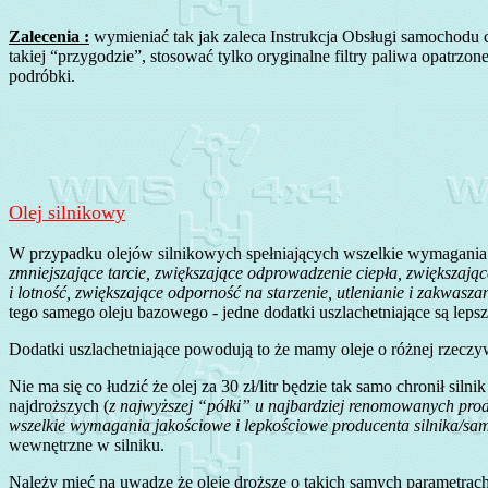
Zalecenia :
wymieniać tak jak zaleca Instrukcja Obsługi samochodu c
takiej “przygodzie”, stosować tylko oryginalne filtry paliwa opatrzo
podróbki.
Olej silnikowy
W przypadku olejów silnikowych spełniających wszelkie wymagania ja
zmniejszające tarcie, zwiększające odprowadzenie ciepła, zwiększają
i lotność, zwiększające odporność na starzenie, utlenianie i zakwas
tego samego oleju bazowego - jedne dodatki uszlachetniające są leps
Dodatki uszlachetniające powodują to że mamy oleje o różnej rzeczywi
Nie ma się co łudzić że olej za 30 zł/litr będzie tak samo chronił sil
najdroższych (
z najwyższej “półki” u najbardziej renomowanych pr
wszelkie wymagania jakościowe i lepkościowe producenta silnika/s
wewnętrzne w silniku.
Należy mieć na uwadze że oleje droższe o takich samych parametrach