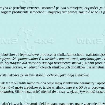
hyba że jesteśmy zmuszeni stosować paliwa o mniejszej czystości (
m.i
ne logiem producenta samochodu, najlepiej filtr paliwa zakupić w ASO 
kościowe i lepkościowe producenta silnika/samochodu, najistotniejsz
ce płynność i pompowalność w niskich temperaturach, antykorozyjne, c
zanie, wymagane dla aprobaty danego producenta silnika
). Różni produc
ze a inne gorsze, w jednych olejach silnikowych dodatków uszlachetniaj
stej jakości (
o różnym stopniu ochrony jaką dają silnikowi
).
nik jak ten z 60 zł/litr mimo że oba oleje mają identyczne parametry i a
oducentów
) może zredukować tarcie w silniku nawet o 50 % w porówna
amochodu
). Silnik może mieć niemal dwa razy większą żywotność oraz s
 jakościowych, utrzymują deklarowane parametry przez znacznie dłuższ