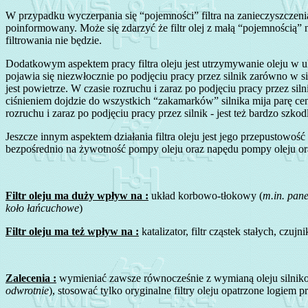
W przypadku wyczerpania się “pojemności” filtra na zanieczyszczeni
poinformowany. Może się zdarzyć że filtr olej z małą “pojemnością” 
filtrowania nie będzie.
Dodatkowym aspektem pracy filtra oleju jest utrzymywanie oleju w uk
pojawia się niezwłocznie po podjęciu pracy przez silnik zarówno w si
jest powietrze. W czasie rozruchu i zaraz po podjęciu pracy przez s
ciśnieniem dojdzie do wszystkich “zakamarków” silnika mija parę cen
rozruchu i zaraz po podjęciu pracy przez silnik - jest też bardzo sz
Jeszcze innym aspektem działania filtra oleju jest jego przepustowoś
bezpośrednio na żywotność pompy oleju oraz napędu pompy oleju or
Filtr oleju ma duży wpływ na :
układ korbowo-tłokowy (
m.in. pan
koło łańcuchowe
)
Filtr oleju ma też wpływ na :
katalizator, filtr cząstek stałych, cz
Zalecenia :
wymieniać zawsze równocześnie z wymianą oleju silnik
odwrotnie
), stosować tylko oryginalne filtry oleju opatrzone logiem