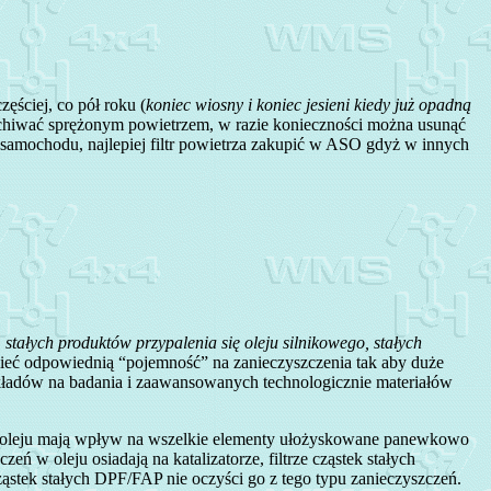
ęściej, co pół roku (
koniec wiosny i koniec jesieni kiedy już opadną
muchiwać sprężonym powietrzem, w razie konieczności można usunąć
 samochodu, najlepiej filtr powietrza zakupić w ASO gdyż w innych
 stałych produktów przypalenia się oleju silnikowego, stałych
 mieć odpowiednią “pojemność” na zanieczyszczenia tak aby duże
nakładów na badania i zaawansowanych technologicznie materiałów
a w oleju mają wpływ na wszelkie elementy ułożyskowane panewkowo
eń w oleju osiadają na katalizatorze, filtrze cząstek stałych
ąstek stałych DPF/FAP nie oczyści go z tego typu zanieczyszczeń.