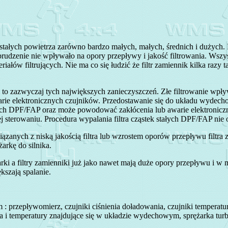
 stałych powietrza zarówno bardzo małych, małych, średnich i dużych.
udzenie nie wpływało na opory przepływy i jakość filtrowania. Wszyst
łów filtrujących. Nie ma co się łudzić że filtr zamiennik kilka razy t
 i to zazwyczaj tych największych zanieczyszczeń. Złe filtrowanie wp
rie elektronicznych czujników. Przedostawanie się do układu wydecho
ałych DPF/FAP oraz może powodować zakłócenia lub awarie elektronic
ej sterowaniu. Procedura wypalania filtra cząstek stałych DPF/FAP nie 
anych z niską jakością filtra lub wzrostem oporów przepływu filtra z
żarkę do silnika.
ki a filtry zamienniki już jako nawet mają duże opory przepływu i w 
kszają spalanie.
: przepływomierz, czujniki ciśnienia doładowania, czujniki temperatu
ienia i temperatury znajdujące się w układzie wydechowym, sprężarka tur