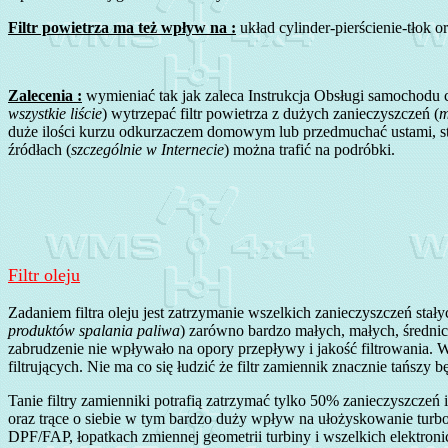
Filtr powietrza ma też wpływ na :
układ cylinder-pierścienie-tłok o
Zalecenia :
wymieniać tak jak zaleca Instrukcja Obsługi samochodu c
wszystkie liście
) wytrzepać filtr powietrza z dużych zanieczyszczeń (
m
duże ilości kurzu odkurzaczem domowym lub przedmuchać ustami, sto
źródłach (
szczególnie w Internecie
) można trafić na podróbki.
Filtr oleju
Zadaniem filtra oleju jest zatrzymanie wszelkich zanieczyszczeń stały
produktów spalania paliwa
) zarówno bardzo małych, małych, średnic
zabrudzenie nie wpływało na opory przepływy i jakość filtrowania. 
filtrujących. Nie ma co się łudzić że filtr zamiennik znacznie tańszy b
Tanie filtry zamienniki potrafią zatrzymać tylko 50% zanieczyszcz
oraz trące o siebie w tym bardzo duży wpływ na ułożyskowanie turbospr
DPF/FAP, łopatkach zmiennej geometrii turbiny i wszelkich elektron