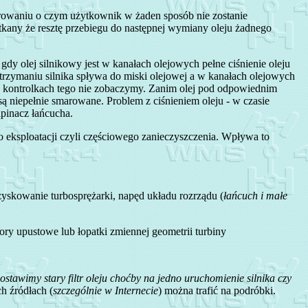
ltrowaniu o czym użytkownik w żaden sposób nie zostanie
ytkany że resztę przebiegu do następnej wymiany oleju żadnego
gdy olej silnikowy jest w kanałach olejowych pełne ciśnienie oleju
zatrzymaniu silnika spływa do miski olejowej a w kanałach olejowych
czy kontrolkach tego nie zobaczymy. Zanim olej pod odpowiednim
są niepełnie smarowane. Problem z ciśnieniem oleju - w czasie
apinacz łańcucha.
go eksploatacji czyli częściowego zanieczyszczenia. Wpływa to
łożyskowanie turbosprężarki, napęd układu rozrządu (
łańcuch i małe
wory upustowe lub łopatki zmiennej geometrii turbiny
ostawimy stary filtr oleju choćby na jedno uruchomienie silnika czy
ch źródłach (
szczególnie w Internecie
) można trafić na podróbki.