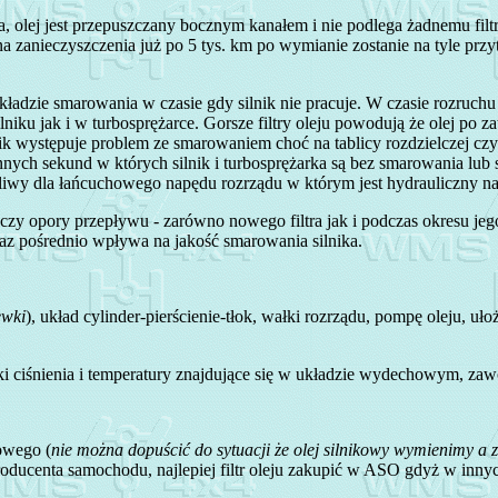
a, olej jest przepuszczany bocznym kanałem i nie podlega żadnemu fi
na zanieczyszczenia już po 5 tys. km po wymianie zostanie na tyle prz
ładzie smarowania w czasie gdy silnik nie pracuje. W czasie rozruchu 
lniku jak i w turbosprężarce. Gorsze filtry oleju powodują że olej po 
ilnik występuje problem ze smarowaniem choć na tablicy rozdzielczej 
nych sekund w których silnik i turbosprężarka są bez smarowania lub 
kodliwy dla łańcuchowego napędu rozrządu w którym jest hydrauliczny n
ć czy opory przepływu - zarówno nowego filtra jak i podczas okresu je
az pośrednio wpływa na jakość smarowania silnika.
ewki
), układ cylinder-pierścienie-tłok, wałki rozrządu, pompę oleju, u
ujniki ciśnienia i temperatury znajdujące się w układzie wydechowym, za
owego (
nie można dopuścić do sytuacji że olej silnikowy wymienimy a z
 producenta samochodu, najlepiej filtr oleju zakupić w ASO gdyż w inny