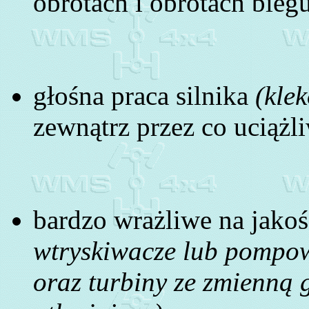
obrotach i obrotach bieg
głośna praca silnika
(kle
zewnątrz przez co uciążl
bardzo wrażliwe na jako
wtryskiwacze lub pompo
oraz turbiny ze zmienną g