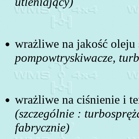
utleniający)
wrażliwe na jakość olej
pompowtryskiwacze, turbin
wrażliwe na ciśnienie i t
(szczególnie : turbospręż
fabrycznie)