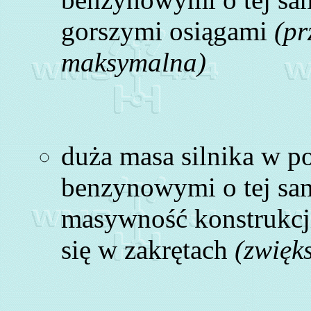
gorszymi osiągami
(pr
maksymalna)
duża masa silnika w p
benzynowymi o tej sa
masywność konstrukcj
się w zakrętach
(zwięk