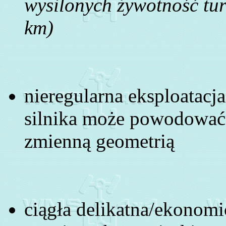
wysilonych żywotność tur
km)
nieregularna eksploatacj
silnika może powodować 
zmienną geometrią
ciągła delikatna/ekono