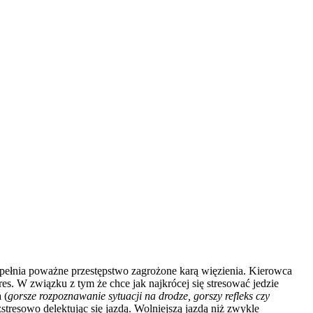
pełnia poważne przestępstwo zagrożone karą więzienia. Kierowca
res. W związku z tym że chce jak najkrócej się stresować jed
z
ie
 (
gorsze rozpoznawanie sytuacji na drodze, gorszy refleks czy
tresowo delektując się jazdą. Wolniejszą jazdą niż zwykle