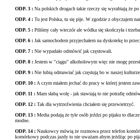
ODP. 3 :
Na polskich drogach takie rzeczy się wyrabiają że po
ODP. 4 :
Tu jest Polska, tu się pije. W zgodzie z obyczajem 
ODP. 5 :
Piliśmy cały wieczór ale wódka się skończyła i trzeba
ODP. 6 :
Jak samochodem przyjechałem na dyskotekę to przeci
ODP. 7 :
Nie wypadało odmówić jak częstowali.
ODP. 8 :
Jestem w "ciągu" alkoholowym więc nie mogę przestać
ODP. 9 :
Nie lubią odmawiać jak częstują bo w naszej kulturze u
ODP. 10 :
A czym miałem jechać do pracy w której jestem z
ODP. 11 :
Mam słabą wolę - jak stawiają to nie potrafię odmów
ODP. 12 :
Tak dla wytrzeźwienia chciałem się przewietrzyć.
ODP. 13 :
Media podają że tyle osób jeździ po pijaku to dlacz
modne.
ODP. 14 :
Naukowcy mówią że rozmowa przez telefon komórkow
komórkowy podczas jazdy to nie uważam abym jeżdżąc po pija