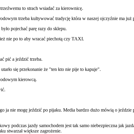
 trzeźwemu to strach wsiadać za kierownicę.
narodowym trzeba kultywować tradycję która w naszej ojczyźnie ma już
 było pojechać parę razy do sklepu.
eż nie po to aby wracać piechotą czy TAXI.
 pić a jeździć trzeba.
tarło się przekonanie że "ten kto nie pije to kapuje".
awodowym kierowcą.
ić.
ego ja nie mogę jeździć po pijaku. Media bardzo dużo mówią o jeździe p
y podczas jazdy samochodem jest tak samo niebezpieczna jak jazda 
ku stwarzał większe zagrożenie.