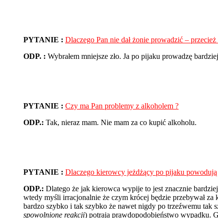
PYTANIE :
Dlaczego Pan nie dał żonie prowadzić – przecież 
ODP. :
Wybrałem mniejsze zło. Ja po pijaku prowadzę bardziej
PYTANIE :
Czy ma Pan problemy z alkoholem ?
ODP.:
Tak,
nieraz mam. Nie mam za co kupić alkoholu.
PYTANIE :
Dlaczego kierowcy jeżdżący po pijaku powoduj
ODP.:
Dlatego że jak kierowca wypije to jest znacznie bard
wtedy myśli irracjonalnie że czym krócej będzie przebywał za k
bardzo szybko i tak szybko że nawet nigdy po trzeźwemu tak s
spowolnione reakcji
) potraja prawdopodobieństwo wypadku. Gdy