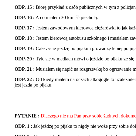
ODP. 15 :
Biorę przykład z osób publicznych w tym z policjan
ODP. 16 :
A co miałem 30 km iść piechotą.
ODP. 17 :
Jestem zawodowym kierowcą ciężarówki to jak każą 
ODP. 18 :
Jestem kierowcą autobusu szkolnego i musiałem zawi
ODP. 19 :
Całe życie jeżdżę po pijaku i prowadzę lepiej po pi
ODP. 20 :
Tyle się w mediach mówi o jeździe po pijaku ze się 
ODP. 21 :
Musiałem się napić na rozgrzewkę bo ogrzewanie mi
ODP. 22 :
Od kiedy miałem na oczach alkogogle to uzależniłe
jest jazda po pijaku.
PYTANIE :
Dlaczego nie ma Pan przy sobie żadnych dokum
ODP. 1 :
Jak jeżdżę po pijaku to nigdy nie woże przy sobie d