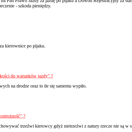
ł mi Pan Prawo Jazdy za jazdę po pijaku a Dowód Rejestracyjny za st
ieczenie - szkoda pieniędzy.
za kierownice po pijaku.
kości do warunków jazdy" ?
wych na drodze oraz to ile się samemu wypiło.
ostrożność" ?
owywać trzeźwi kierowcy gdyż nietrzeźwi z natury rzecze nie są w st