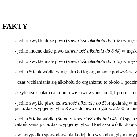
FAKTY
- jedno zwykłe duże piwo (
zawartość alkoholu do 6 %
) w męsk
- jedno mocne duże piwo (
zawartość alkoholu do 8 %
) w
męsk
- jedno zwykłe małe piwo (
zawartość alkoholu do 6 %
) w męsk
- jedna 50-tak wódki w męskim 80 kg organizmie podwyższa za
- czas wchłaniania się alkoholu do organizmu to około 1 godzi
- szybkość spalania alkoholu we krwi wynosi od 0,1 promila d
- jedno zwykłe piwo (
zawartość alkoholu do 5%
) spala się w 
picia. Jak wypijemy tylko 3 zwykłe piwa do godz. 22:00 to r
- jedna 50-tka wódki (
50 ml o zawartość alkoholu 40 %)
spala 
zakończenia picia. Jak wypijemy tylko 3 kieliszki wódki do g
- w przypadku spowodowania kolizji lub wypadku gdy mamy p