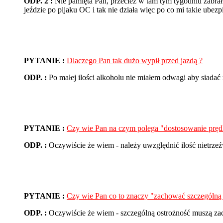
ODP. 2 :
Nie pamięta Pan, przecież w tam tym tygodniu zabra
jeździe po pijaku OC i tak nie działa więc po co mi takie ubezp
PYTANIE :
Dlaczego Pan tak dużo wypił przed jazdą ?
ODP. :
Po małej ilości alkoholu nie miałem odwagi aby siadać 
PYTANIE :
Czy wie Pan na czym polega "dostosowanie pręd
ODP. :
Oczywiście że wiem - należy uwzględnić ilość nietrzeź
PYTANIE :
Czy wie Pan co to znaczy "zachować szczególną 
ODP. :
Oczywiście że wiem - szczególną ostrożność muszą zach