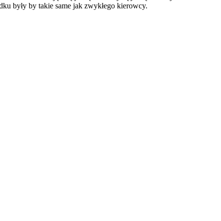
dku były by
t
akie same jak zwykłego kierowcy.