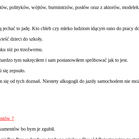
tów, polityków, wójtów, burmistrzów, posłów oraz z aktorów, modelek
jechać to jadę. Kto chleb czy mleko ludziom idącym rano do pracy do
eść dzieci do szkoły.
jaku niż po trzeźwemu.
bardzo tym nakręciłem i sam postanowiłem spróbować jak to jest.
 się zepsuło.
m się od tych doznań. Niestety alkogogli do jazdy samochodem nie m
entów ?
okumentów bo bym je zgubił.