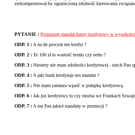
zrekompensował by ograniczoną zdolność kierowania związa
PYTANIE :
Proponuje mandat karny kredytowy w wysokości 
ODP. 1 :
A na ile procent ten kredyt ?
ODP. 2 :
Te 100 zł to wartość brutto czy netto ?
ODP. 3 :
Niestety nie mam zdolności kredytowej - niech Pan
ODP. 4 :
A jaki bank kredytuje ten mandat ?
ODP. 5 :
Nie mam zamiaru wpaść w pułapkę kredytową.
ODP. 6 :
Jak już kredytowy to czy można we Frankach Szwajc
ODP. 7 :
A ma Pan jakieś mandaty w promocji ?