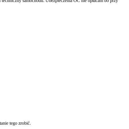
an techniczny samochodu. Ubezpieczenia OC nie opłacam bo przy
anie tego zrobić.