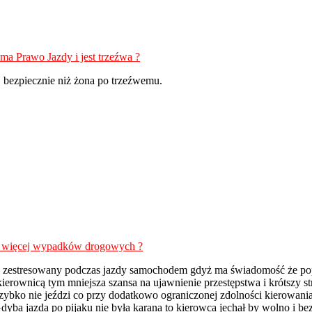
ma Prawo Jazdy i jest trzeźwa ?
 bezpiecznie niż żona po trzeźwemu.
ą więcej wypadków drogowych ?
ziej zestresowany podczas jazdy samochodem gdyż ma świadomość że po
ierownicą tym mniejsza szansa na ujawnienie przestępstwa i krótszy st
zybko nie jeździ co przy dodatkowo ograniczonej zdolności kierowania
ba jazda po pijaku nie była karana to kierowca jechał by wolno i bezs