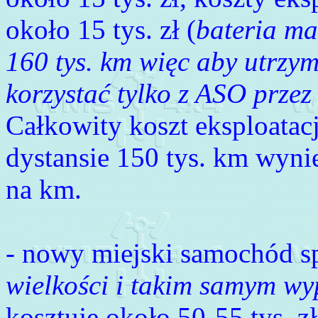
około 15 tys. zł (
bateria ma
160 tys. km więc aby utrzy
korzystać tylko z ASO prze
Całkowity koszt eksploatac
dystansie 150 tys. km wynies
na km.
- nowy miejski samochód s
wielkości i takim samym wy
kosztuje około 50-55 tys. zł