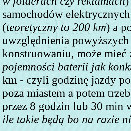
w folderach czy reklamach
)
samochodów elektrycznych 
(
teoretyczny to 200 km
) a p
uwzględnienia powyższych 
konstruowaniu, może mieć z
pojemności baterii jak kon
km - czyli godzinę jazdy po
poza miastem a potem trze
przez 8 godzin lub 30 min w
ile takie będą bo na razie n