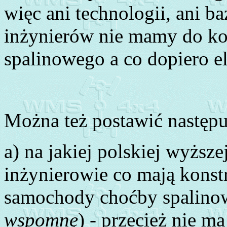
więc ani technologii, ani b
inżynierów nie mamy do k
spalinowego a co dopiero e
Można też postawić następu
a) na jakiej polskiej wyższe
inżynierowie co mają konst
samochody choćby spalino
wspomnę
) - przecież nie m