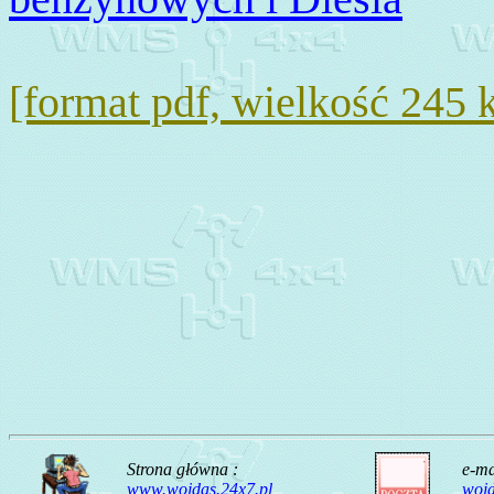
[format pdf, wielkość 245 
Strona główna :
e-ma
www.wojdas.24x7.pl
woj