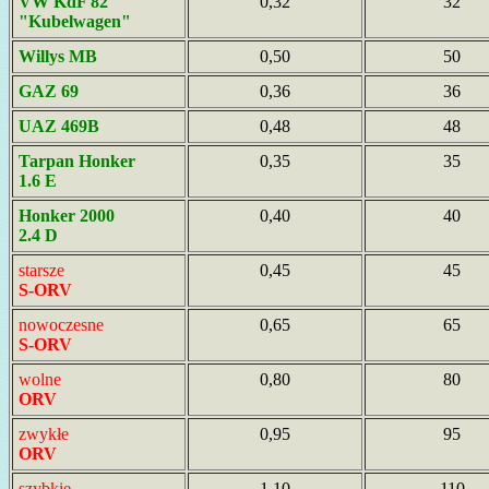
VW KdF 82
0,32
32
"Kubelwagen"
Willys MB
0,50
50
GAZ 69
0,36
36
UAZ 469B
0,48
48
Tarpan Honker
0,35
35
1.6 E
Honker 2000
0,40
40
2.4 D
starsze
0,45
45
S-ORV
nowoczesne
0,65
65
S-ORV
wolne
0,80
80
ORV
zwykłe
0,95
95
ORV
szybkie
1,10
110