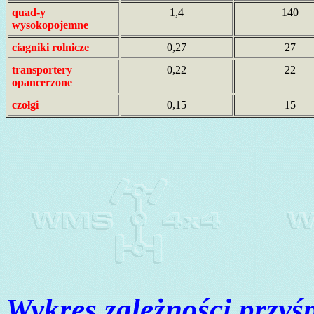
quad-y
1,4
140
wysokopojemne
ciagniki rolnicze
0,27
27
transportery
0,22
22
opancerzone
czołgi
0,15
15
Wykres zależności przyś