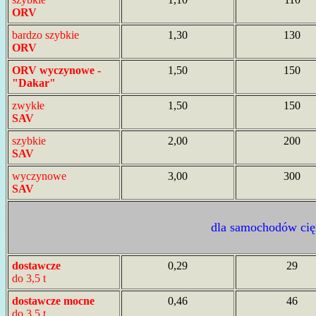
ORV
bardzo szybkie
1,30
130
ORV
ORV wyczynowe -
1,50
150
"Dakar"
zwykłe
1,50
150
SAV
szybkie
2,00
200
SAV
wyczynowe
3,00
300
SAV
dla samochodów cię
dostawcze
0,29
29
do 3,5 t
dostawcze mocne
0,46
46
do 3,5 t