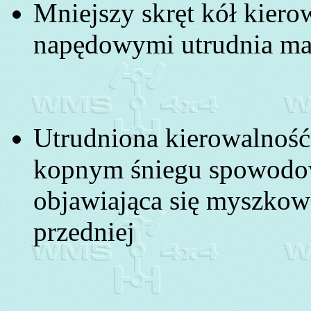
Mniejszy skręt kół kier
napędowymi utrudnia m
Utrudniona kierowalność i
kopnym śniegu spowodow
objawiająca się myszkow
przedniej