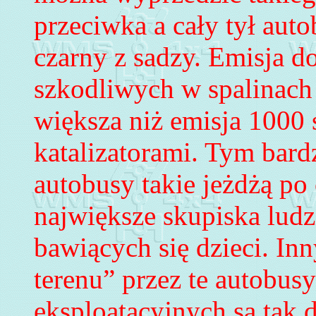
przeciwka a cały tył auto
czarny z sadzy. Emisja do
szkodliwych w spalinach
większa niż emisja 100
katalizatoram
i. Tym bardz
autobusy takie
jeżdżą po 
największe skupiska lud
bawiących się
dzieci
. In
terenu” przez te autobus
eksploatacyjnych są tak d