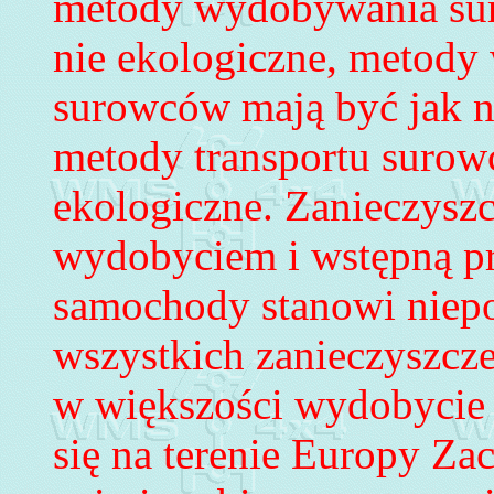
metody wydobywania sur
nie ekologiczne, metody
surowców mają być jak na
metody transportu surowc
ekologiczne. Zanieczysz
wydobyciem i wstępną p
samoch
o
dy stanowi niep
wszystkich zanieczyszcz
w większości wydobycie 
się na terenie Europy Za