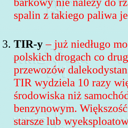
barkowy nie należy do
rz
spalin z takiego paliwa j
TIR-y
– już niedługo moż
polskich drogach co drug
przewozów dalekodystan
TIR wydziela 10 razy wię
środowiska niż samochód
benzynowym. Większość
starsze lub wyeksploatowa