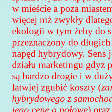
w mieście a poza miast
więcej niż zwykły dlateg
ekologii w tym żeby do 
przeznaczony do długich
napęd hybrydowy. Sens je
działu marketingu gdyż
są bardzo drogie i w d
łatwiej zgubić koszty (
za
hybrydowego z samochod
jego cenę o połowę
) ora