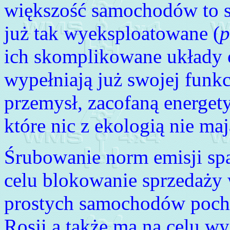
większość samochodów to s
już tak wyeksploatowane (
p
ich skomplikowane układy o
wypełniają już swojej fun
przemysł, zacofaną energet
które nic z ekologią nie ma
Śrubowanie norm emisji sp
celu blokowanie sprzedaży w
prostych samochodów pocho
Rosji a także ma na celu w