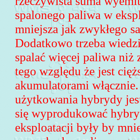
rzeczywista suma wyemi
spalonego paliwa w ekspl
mniejsz
a
jak zwykłego s
Dodatkowo trzeba wiedzie
spalać więcej paliwa ni
tego względu że jest cię
akumulatorami włącznie
użytkowania hybrydy jest
się wyprodukować hybryd
eksploatacji były by mni