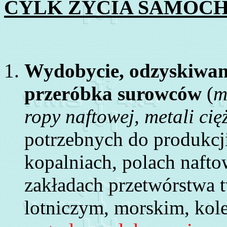
CYLK ŻYCIA SAMOC
Wydobycie, odzyskiwani
przeróbka surowców
(
m
ropy naftowej, metali cię
potrzebnych do produkc
kopalniach, polach naftow
zakładach przetwórstwa t
lotniczym, morskim, k