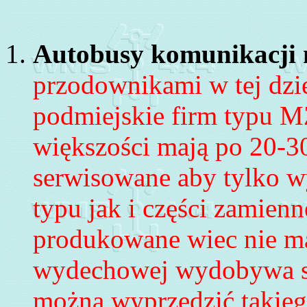
Autobusy komunikacji m
przodownik
ami w tej dzi
podmiejskie firm typu
MZ
większości mają po 20-30 
serwisowane aby tylko wy
typu jak i części zamien
produkowane wiec nie ma
wydechowej wydobywa się
można wyprzedzić takieg