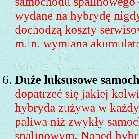
samochodu spalinowego –
wydane na hybrydę nigdy
dochodzą koszty serwis
m.in. wymiana akumulat
Duże luksusowe samoc
dopatrzeć się jakiej kol
hybryda zużywa w każdy
paliwa
niż zwykły samo
spalinowym. N
apęd hybr