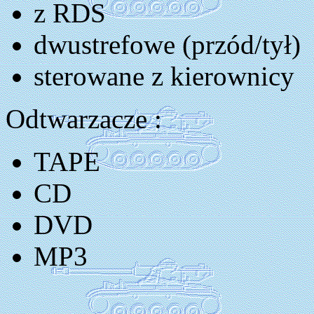
z RDS
dwustrefowe (przód/tył)
sterowane z kierownicy
Odtwarzacze :
TAPE
CD
DVD
MP3