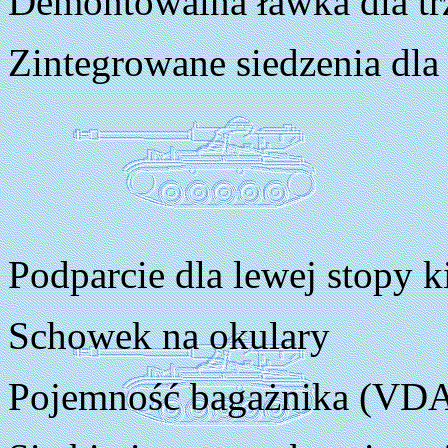
Demontowalna ławka dla trz
Zintegrowane siedzenia dla 
Podparcie dla lewej stopy 
Schowek na okulary
Pojemność bagażnika (VDA