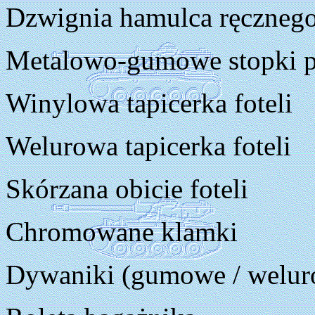
Dzwignia hamulca ręcznego
Metalowo-gumowe stopki 
Winylowa tapicerka foteli
Welurowa tapicerka foteli
Skórzana obicie foteli
Chromowane klamki
Dywaniki (gumowe / welur