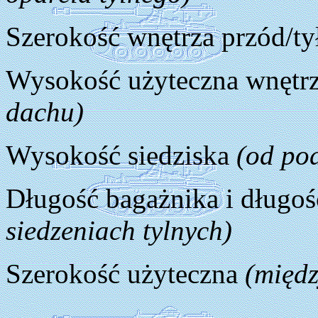
Szerokość wnętrza przód/t
Wysokość użyteczna wnętrz
dachu)
Wysokość siedziska
(od po
Długość bagażnika i długo
siedzeniach tylnych)
Szerokość użyteczna
(międ