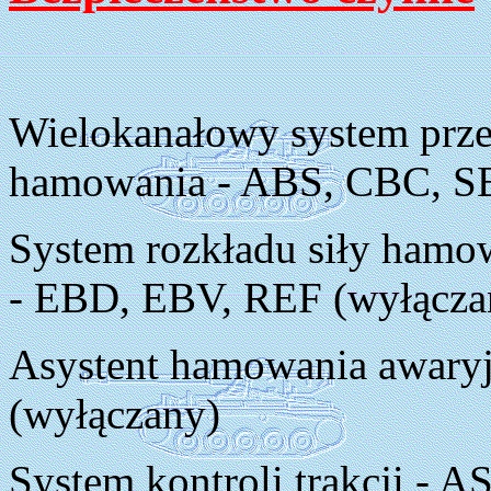
Wielokanałowy system prz
hamowania - ABS, CBC, SB
System rozkładu siły hamow
- EBD, EBV, REF (wyłącza
Asystent hamowania awar
(wyłączany)
System kontroli trakcji -