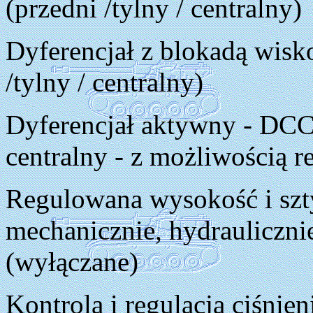
(przedni /tylny / centralny)
Dyferencjał z blokadą wis
/tylny / centralny)
Dyferencjał aktywny - DCC
centralny - z możliwością re
Regulowana wysokość i szt
mechanicznie, hydrauliczni
(wyłączane)
Kontrola i regulacja ciśnie