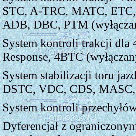
STC, A-TRC, MATC, ETC,
ADB, DBC, PTM (wyłącza
System kontroli trakcji dla
Response, 4BTC (wyłączan
System stabilizacji toru j
DSTC, VDC, CDS, MASC, 
System kontroli przechyłó
Dyferencjał z ograniczony