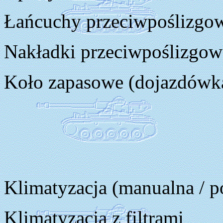
Łańcuchy przeciwpoślizgow
Nakładki przeciwpoślizgow
Koło zapasowe (dojazdówka
Klimatyzacja (manualna / p
Klimatyzacja z filtrami