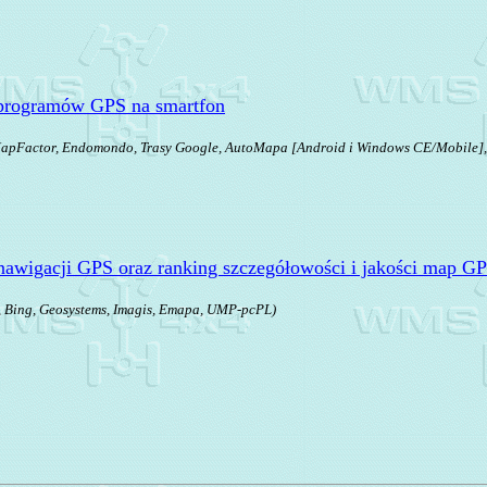
 programów GPS na smartfon
apFactor, Endomondo, Trasy Google, AutoMapa [Android i Windows CE/Mobile], 
awigacji GPS oraz ranking szczegółowości i jakości map G
 Bing, Geosystems, Imagis, Emapa, UMP-pcPL)