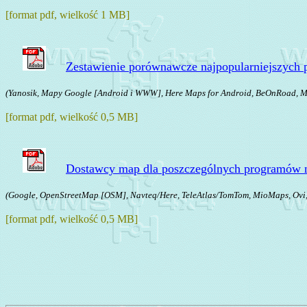
[format pdf, wielkość 1 MB]
Zestawienie porównawcze najpopularniejszych
(Yanosik, Mapy Google [Android i WWW], Here Maps for Android, BeOnRoad, M
[format pdf, wielkość 0,5 MB]
Dostawcy map dla poszczególnych programów n
(Google, OpenStreetMap [OSM], Navteq/Here, TeleAtlas/TomTom, MioMaps, Ovi,
[format pdf, wielkość 0,5 MB]