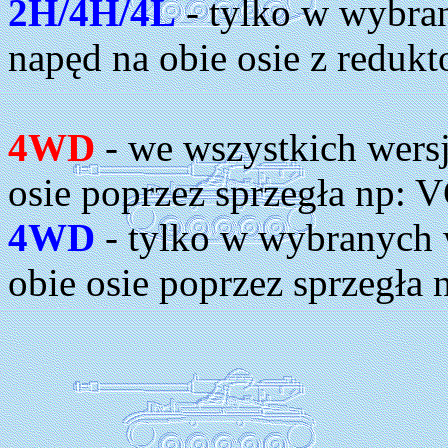
2H/4H/4L
- tylko w wybran
napęd na obie osie z reduk
4WD
- we wszystkich wersj
osie poprzez sprzegła np: 
4WD
- tylko w wybranych 
obie osie poprzez sprzegła