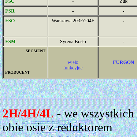
FSC
-
Żuk
FSR
-
-
FSO
Warszawa 203F/204F
-
FSM
Syrena Bosto
-
SEGMENT
wielo
FURGON
funkcyjne
PRODUCENT
2H/4H/4L
- we wszystkich 
obie osie z reduktorem