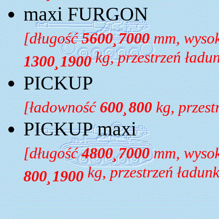
maxi FURGON
[długość
5600
¸
7000
mm, wyso
kg, przestrzeń ład
1300
¸
1900
PICKUP
[ładowność
600
¸
800
kg, przes
PICKUP maxi
[długość
4800
¸
7000
mm, wyso
kg, przestrzeń ładu
800
¸
1900