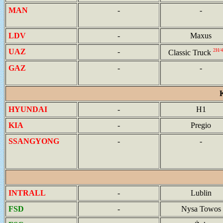
MAN
-
-
LDV
-
Maxus
UAZ
-
2H/
Classic Truck
GAZ
-
-
HYUNDAI
-
H1
KIA
-
Pregio
SSANGYONG
-
-
INTRALL
-
Lublin
FSD
-
Nysa Towos