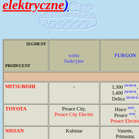
elektryczne
)
SEGMENT
wielo
FURGON
funkcyjne
PRODUCENT
MITSUBISHI
-
2H/4H/4L
L300
,
2H/4H/4L
L400
,
2H/4H/4L
Delica
TOYOTA
Proace City,
AWD
Hiace
,
Proace City Electric
4WD
Proace
,
Proace Electri
NISSAN
Kubistar
Vanette,
Primastar,