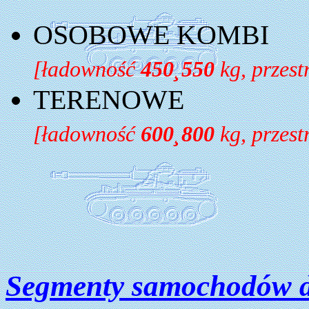
OSOBOWE KOMBI
[ładowność
450
¸
550
kg, przes
TERENOWE
[ładowność
600
¸
800
kg, przes
Segmenty samochodów d