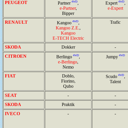
PEUGEOT
4WD
4WD
Partner
,
Expert
,
e-Partner
,
e-Expert
Bipper
RENAULT
4WD
Trafic
Kangoo
,
Kangoo Z.E.
,
Kangoo
E-TECH Electric
SKODA
Dokker
-
CITROEN
4WD
4WD
Berlingo
,
Jumpy
e-Berlingo
,
Nemo
FIAT
Doblo,
4WD
Scudo
,
Fiorino,
Talent
Qubo
SEAT
-
-
SKODA
Praktik
-
IVECO
-
-