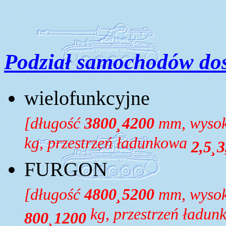
Podział samochodów dos
wielofunkcyjne
[długość
3800
¸
4200
mm, wyso
kg, przestrzeń ładunkowa
2,5
¸
3
FURGON
[długość
4800
¸
5200
mm, wyso
kg, przestrzeń ładu
800
¸
1200