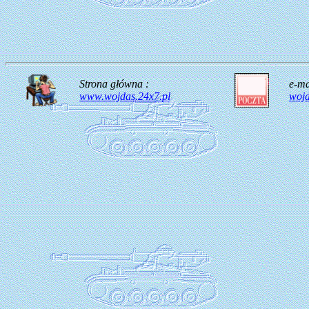
Strona główna :
e-ma
www.wojdas.24x7.pl
woj